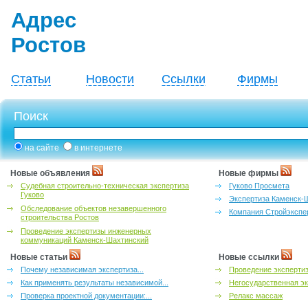
Адрес
Ростов
Статьи
Новости
Ссылки
Фирмы
Поиск
на сайте
в интернете
Новые объявления
Новые фирмы
Судебная строительно-техническая экспертиза
Гуково Просмета
Гуково
Экспертиза Каменск-
Обследование объектов незавершенного
Компания Стройэкспе
строительства Ростов
Проведение экспертизы инженерных
коммуникаций Каменск-Шахтинский
Новые статьи
Новые ссылки
Почему независимая экспертиза...
Проведение эксперти
Как применять результаты независимой...
Негосударственная эк
Проверка проектной документации:...
Релакс массаж