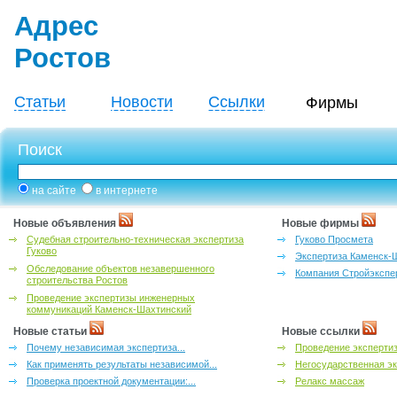
Адрес
Ростов
Статьи
Новости
Ссылки
Фирмы
Поиск
на сайте
в интернете
Новые объявления
Новые фирмы
Судебная строительно-техническая экспертиза
Гуково Просмета
Гуково
Экспертиза Каменск-
Обследование объектов незавершенного
Компания Стройэкспе
строительства Ростов
Проведение экспертизы инженерных
коммуникаций Каменск-Шахтинский
Новые статьи
Новые ссылки
Почему независимая экспертиза...
Проведение эксперти
Как применять результаты независимой...
Негосударственная эк
Проверка проектной документации:...
Релакс массаж