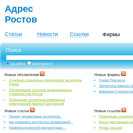
Адрес
Ростов
Статьи
Новости
Ссылки
Фирмы
Поиск
на сайте
в интернете
Новые объявления
Новые фирмы
Судебная строительно-техническая экспертиза
Гуково Просмета
Гуково
Экспертиза Каменск-
Обследование объектов незавершенного
Компания Стройэкспе
строительства Ростов
Проведение экспертизы инженерных
коммуникаций Каменск-Шахтинский
Новые статьи
Новые ссылки
Почему независимая экспертиза...
Проведение эксперти
Как применять результаты независимой...
Негосударственная эк
Проверка проектной документации:...
Релакс массаж