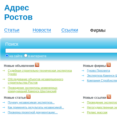
Адрес
Ростов
Статьи
Новости
Ссылки
Фирмы
Поиск
на сайте
в интернете
Новые объявления
Новые фирмы
Судебная строительно-техническая экспертиза
Гуково Просмета
Гуково
Экспертиза Каменск-
Обследование объектов незавершенного
Компания Стройэкспе
строительства Ростов
Проведение экспертизы инженерных
коммуникаций Каменск-Шахтинский
Новые статьи
Новые ссылки
Почему независимая экспертиза...
Проведение эксперти
Как применять результаты независимой...
Негосударственная эк
Проверка проектной документации:...
Релакс массаж