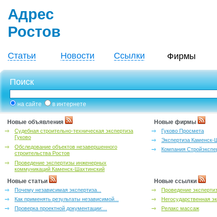
Адрес
Ростов
Статьи
Новости
Ссылки
Фирмы
Поиск
на сайте
в интернете
Новые объявления
Новые фирмы
Судебная строительно-техническая экспертиза
Гуково Просмета
Гуково
Экспертиза Каменск-
Обследование объектов незавершенного
Компания Стройэкспе
строительства Ростов
Проведение экспертизы инженерных
коммуникаций Каменск-Шахтинский
Новые статьи
Новые ссылки
Почему независимая экспертиза...
Проведение эксперти
Как применять результаты независимой...
Негосударственная эк
Проверка проектной документации:...
Релакс массаж