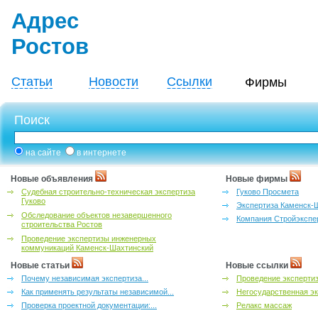
Адрес
Ростов
Статьи
Новости
Ссылки
Фирмы
Поиск
на сайте
в интернете
Новые объявления
Новые фирмы
Судебная строительно-техническая экспертиза
Гуково Просмета
Гуково
Экспертиза Каменск-
Обследование объектов незавершенного
Компания Стройэкспе
строительства Ростов
Проведение экспертизы инженерных
коммуникаций Каменск-Шахтинский
Новые статьи
Новые ссылки
Почему независимая экспертиза...
Проведение эксперти
Как применять результаты независимой...
Негосударственная эк
Проверка проектной документации:...
Релакс массаж