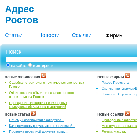
Адрес
Ростов
Статьи
Новости
Ссылки
Фирмы
Поиск
на сайте
в интернете
Новые объявления
Новые фирмы
Судебная строительно-техническая экспертиза
Гуково Просмета
Гуково
Экспертиза Каменск-
Обследование объектов незавершенного
Компания Стройэкспе
строительства Ростов
Проведение экспертизы инженерных
коммуникаций Каменск-Шахтинский
Новые статьи
Новые ссылки
Почему независимая экспертиза...
Проведение эксперти
Как применять результаты независимой...
Негосударственная эк
Проверка проектной документации:...
Релакс массаж