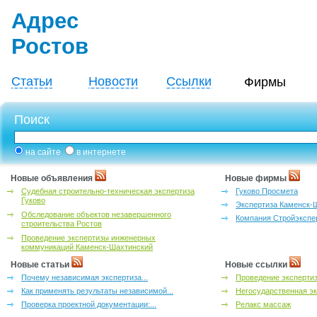
Адрес
Ростов
Статьи
Новости
Ссылки
Фирмы
Поиск
на сайте
в интернете
Новые объявления
Новые фирмы
Судебная строительно-техническая экспертиза
Гуково Просмета
Гуково
Экспертиза Каменск-
Обследование объектов незавершенного
Компания Стройэкспе
строительства Ростов
Проведение экспертизы инженерных
коммуникаций Каменск-Шахтинский
Новые статьи
Новые ссылки
Почему независимая экспертиза...
Проведение эксперти
Как применять результаты независимой...
Негосударственная эк
Проверка проектной документации:...
Релакс массаж