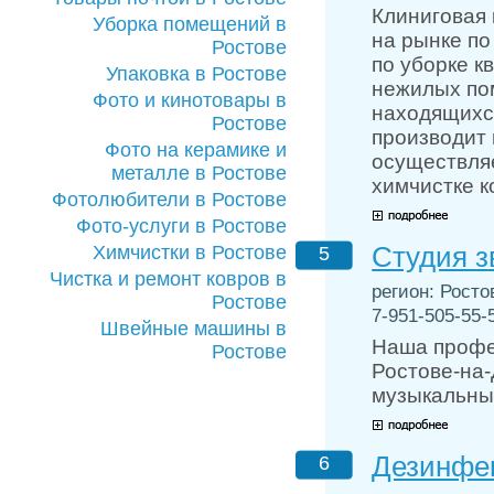
Клиниговая
Уборка помещений в
на рынке по
Ростове
по уборке к
Упаковка в Ростове
нежилых по
Фото и кинотовары в
находящихся
Ростове
производит 
Фото на керамике и
осуществляе
металле в Ростове
химчистке к
Фотолюбители в Ростове
Фото-услуги в Ростове
Студия з
Химчистки в Ростове
5
Чистка и ремонт ковров в
регион: Росто
Ростове
7-951-505-55-5
Швейные машины в
Наша профес
Ростове
Ростове-на-
музыкальны
Дезинфек
6