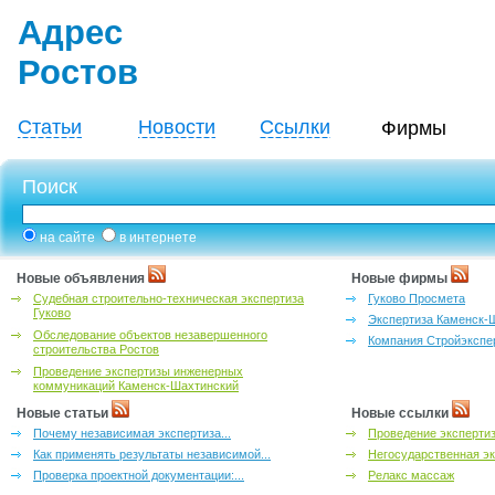
Адрес
Ростов
Статьи
Новости
Ссылки
Фирмы
Поиск
на сайте
в интернете
Новые объявления
Новые фирмы
Судебная строительно-техническая экспертиза
Гуково Просмета
Гуково
Экспертиза Каменск-
Обследование объектов незавершенного
Компания Стройэкспе
строительства Ростов
Проведение экспертизы инженерных
коммуникаций Каменск-Шахтинский
Новые статьи
Новые ссылки
Почему независимая экспертиза...
Проведение эксперти
Как применять результаты независимой...
Негосударственная эк
Проверка проектной документации:...
Релакс массаж