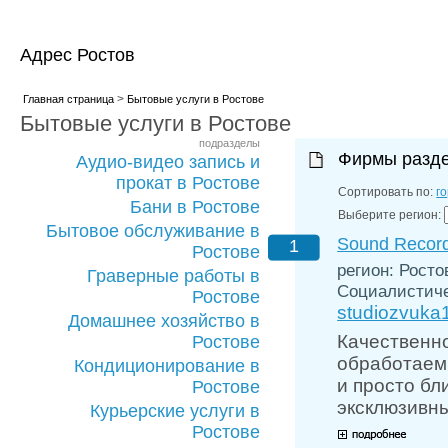
Адрес Ростов
>
Главная страница
Бытовые услуги в Ростове
Бытовые услуги в Ростове
подразделы
Фирмы разд
Аудио-видео запись и
прокат в Ростове
Сортировать по:
г
Бани в Ростове
Выберите регион:
Бытовое обслуживание в
Sound Recor
1
Ростове
регион: Ростов
Граверные работы в
Социалистичес
Ростове
studiozvuka
Домашнее хозяйство в
Качественно
Ростове
обработаем 
Кондиционирование в
и просто бл
Ростове
эксклюзивн
Курьерские услуги в
Ростове