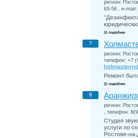
регион: Росто
83-56 , e-mail
"Дезинфект
юридических
Холмасте
7
регион: Ростов
телефон: +7 (9
holmasterrn
Ремонт быто
Аранжир
8
регион: Росто
, телефон: 8(9
Студия зву
услуги по 
Ростове-на-