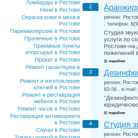
Ломбарды в Ростове
Аранжир
2
Няни в Ростове
регион: Росто
Окраска кожи и меха в
Ростове
, телефон: 8(9
Парикмахерские в Ростове
Студия зву
Прачечные в Ростове
услуги по 
Приемные пункты
Ростове-на-
вторсырья в Ростове
пожеланий в
Прокат в Ростове
Ремонт галантереи в
Дезинфек
3
Ростове
Ремонт и изготовление
регион: Росто
ключей в Ростове
83-56 , e-mail
Ремонт и реставрация
"Дезинфект
мебели в Ростове
юридических
Ремонт часов в Ростове
Реставрация антиквариата
в Ростове
Студия з
4
Сауны в Ростове
регион: Росто
Товары почтой в Ростове