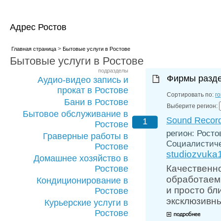
Адрес Ростов
>
Главная страница
Бытовые услуги в Ростове
Бытовые услуги в Ростове
подразделы
Фирмы разд
Аудио-видео запись и
прокат в Ростове
Сортировать по:
г
Бани в Ростове
Выберите регион:
Бытовое обслуживание в
Sound Recor
1
Ростове
регион: Ростов
Граверные работы в
Социалистичес
Ростове
studiozvuka
Домашнее хозяйство в
Качественно
Ростове
обработаем 
Кондиционирование в
и просто бл
Ростове
эксклюзивн
Курьерские услуги в
Ростове