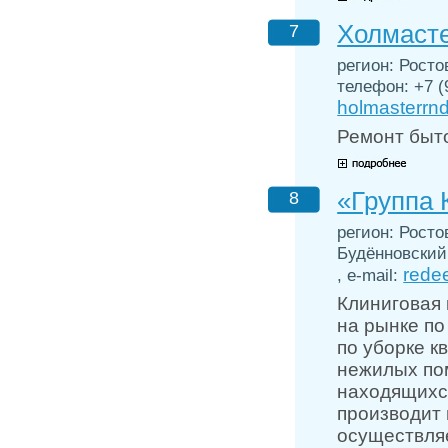
Холмасте
7
регион: Ростов
телефон: +7 (9
holmasterrn
Ремонт быто
«Группа
8
регион: Росто
Будённовский, 
rede
, e-mail:
Клиниговая
на рынке по
по уборке к
нежилых по
находящихся
производит 
осуществляе