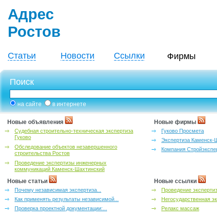
Адрес
Ростов
Статьи
Новости
Ссылки
Фирмы
Поиск
на сайте
в интернете
Новые объявления
Новые фирмы
Судебная строительно-техническая экспертиза
Гуково Просмета
Гуково
Экспертиза Каменск-
Обследование объектов незавершенного
Компания Стройэкспе
строительства Ростов
Проведение экспертизы инженерных
коммуникаций Каменск-Шахтинский
Новые статьи
Новые ссылки
Почему независимая экспертиза...
Проведение эксперти
Как применять результаты независимой...
Негосударственная эк
Проверка проектной документации:...
Релакс массаж