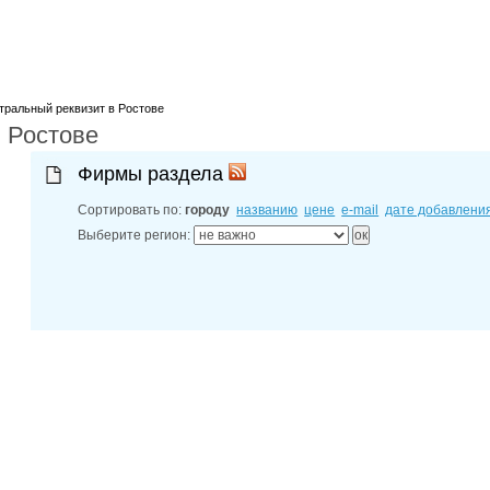
лучшие мес
27-06-202
обзор проб
27-06-202
какие райо
27-06-202
разных рай
тральный реквизит в Ростове
 Ростове
29-04-202
прошествии
22-07-201
Фирмы раздела
технологии
22-07-201
Сортировать по:
городу
названию
цене
e-mail
дате добавлени
выявлено 2
Выберите регион: