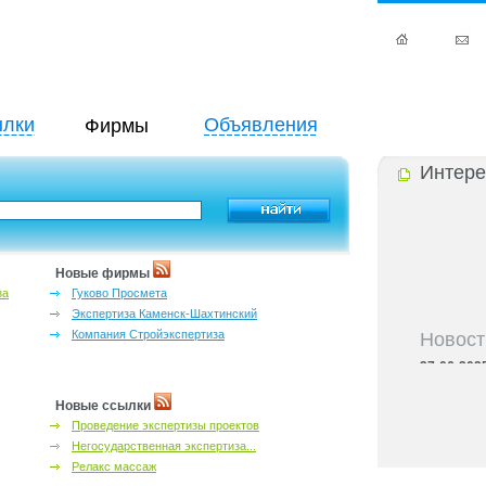
лки
Объявления
Фирмы
Интере
Новые фирмы
за
Гуково Просмета
Экспертиза Каменск-Шахтинский
Новост
Компания Стройэкспертиза
27-06-202
инфраструкт
27-06-202
Новые ссылки
Ростова и к
Проведение экспертизы проектов
27-06-202
Негосударственная экспертиза...
важный кри
Релакс массаж
27-06-202