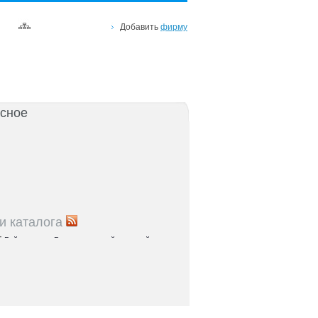
Добавить
фирму
сное
и каталога
5
Рейтинг улиц Ростова с самой развитой
урой: где удобно жить и работать
5
Где расположены главные транспортные узлы
ак они влияют на жизнь горожан
5
Близость к торговым центрам Ростова как
терий выбора жилья
5
Карта парков и скверов Ростова-на-Дону: