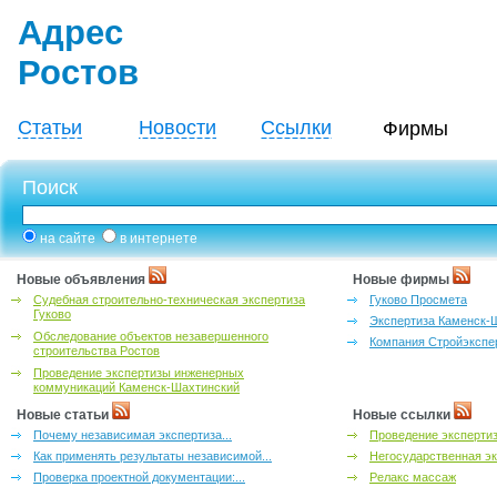
Адрес
Ростов
Статьи
Новости
Ссылки
Фирмы
Поиск
на сайте
в интернете
Новые объявления
Новые фирмы
Судебная строительно-техническая экспертиза
Гуково Просмета
Гуково
Экспертиза Каменск-
Обследование объектов незавершенного
Компания Стройэкспе
строительства Ростов
Проведение экспертизы инженерных
коммуникаций Каменск-Шахтинский
Новые статьи
Новые ссылки
Почему независимая экспертиза...
Проведение эксперти
Как применять результаты независимой...
Негосударственная эк
Проверка проектной документации:...
Релакс массаж