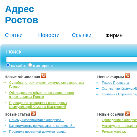
Адрес
Ростов
Статьи
Новости
Ссылки
Фирмы
Поиск
на сайте
в интернете
Новые объявления
Новые фирмы
Судебная строительно-техническая экспертиза
Гуково Просмета
Гуково
Экспертиза Каменск-
Обследование объектов незавершенного
Компания Стройэкспе
строительства Ростов
Проведение экспертизы инженерных
коммуникаций Каменск-Шахтинский
Новые статьи
Новые ссылки
Почему независимая экспертиза...
Проведение эксперти
Как применять результаты независимой...
Негосударственная эк
Проверка проектной документации:...
Релакс массаж