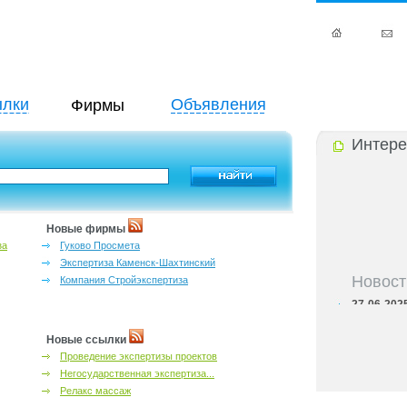
лки
Объявления
Фирмы
Интере
Новые фирмы
за
Гуково Просмета
Экспертиза Каменск-Шахтинский
Новост
Компания Стройэкспертиза
27-06-202
инфраструкт
27-06-202
Новые ссылки
Ростова и к
Проведение экспертизы проектов
27-06-202
важный кри
Негосударственная экспертиза...
27-06-202
Релакс массаж
лучшие мес