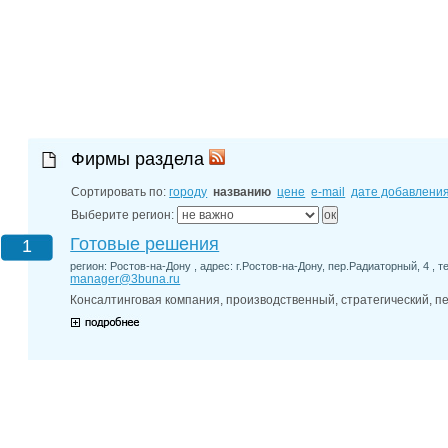
27-06-202
обзор проб
27-06-202
какие райо
27-06-202
разных рай
29-04-202
прошествии
22-07-201
Фирмы раздела
технологии
22-07-201
Сортировать по:
городу
названию
цене
e-mail
дате добавлени
выявлено 2
Выберите регион:
Готовые решения
1
регион: Ростов-на-Дону , адрес: г.Ростов-на-Дону, пер.Радиаторный, 4 , те
manager@3buna.ru
Консалтинговая компания, производственный, стратегический, п