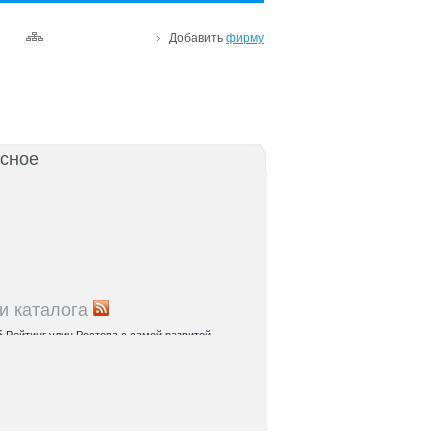
Добавить
фирму
сное
и каталога
5
Рейтинг улиц Ростова с самой развитой
урой: где удобно жить и работать
5
Где расположены главные транспортные узлы
ак они влияют на жизнь горожан
5
Близость к торговым центрам Ростова как
терий выбора жилья
5
Карта парков и скверов Ростова-на-Дону:
та для отдыха в городе и пригородах