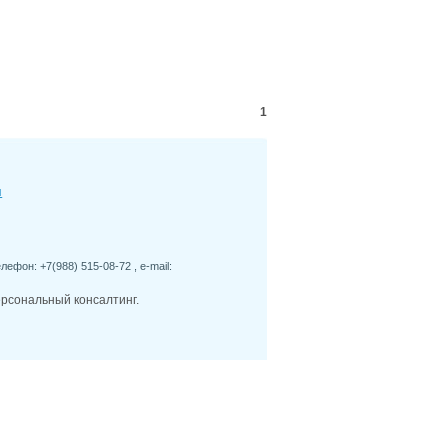
5
Где в Ростове проще всего найти парковку:
лем и решений
5
Безопасность и освещённость улиц Ростова:
ны наиболее комфортны вечером
5
Что влияет на стоимость аренды жилья в
онах Ростова и Ростовской области
1
1
У обманутых дольщиков в Батайске по
 12 лет появится возможность получить жилье
4
На Дону применяют инновационные
 ремонта труб
4
За первое полугодие в ходе аудита платежей
я
280 нарушений в сфере ЖКХ
лефон: +7(988) 515-08-72 , e-mail:
ерсональный консалтинг.