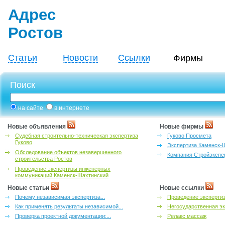
Адрес
Ростов
Статьи
Новости
Ссылки
Фирмы
Поиск
на сайте
в интернете
Новые объявления
Новые фирмы
Судебная строительно-техническая экспертиза
Гуково Просмета
Гуково
Экспертиза Каменск-
Обследование объектов незавершенного
Компания Стройэкспе
строительства Ростов
Проведение экспертизы инженерных
коммуникаций Каменск-Шахтинский
Новые статьи
Новые ссылки
Почему независимая экспертиза...
Проведение эксперти
Как применять результаты независимой...
Негосударственная эк
Проверка проектной документации:...
Релакс массаж