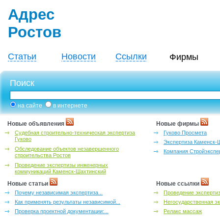
Адрес
Ростов
Статьи
Новости
Ссылки
Фирмы
Поиск
на сайте
в интернете
Новые объявления
Новые фирмы
Судебная строительно-техническая экспертиза
Гуково Просмета
Гуково
Экспертиза Каменск-
Обследование объектов незавершенного
Компания Стройэкспе
строительства Ростов
Проведение экспертизы инженерных
коммуникаций Каменск-Шахтинский
Новые статьи
Новые ссылки
Почему независимая экспертиза...
Проведение эксперти
Как применять результаты независимой...
Негосударственная эк
Проверка проектной документации:...
Релакс массаж