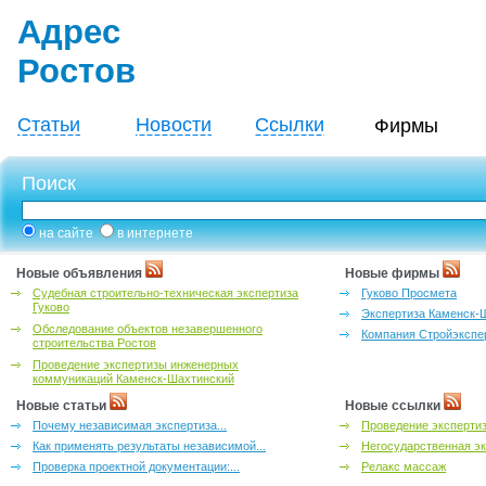
Адрес
Ростов
Статьи
Новости
Ссылки
Фирмы
Поиск
на сайте
в интернете
Новые объявления
Новые фирмы
Судебная строительно-техническая экспертиза
Гуково Просмета
Гуково
Экспертиза Каменск-
Обследование объектов незавершенного
Компания Стройэкспе
строительства Ростов
Проведение экспертизы инженерных
коммуникаций Каменск-Шахтинский
Новые статьи
Новые ссылки
Почему независимая экспертиза...
Проведение эксперти
Как применять результаты независимой...
Негосударственная эк
Проверка проектной документации:...
Релакс массаж