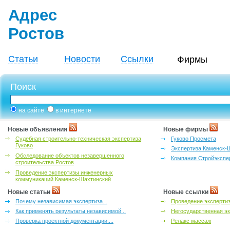
Адрес
Ростов
Статьи
Новости
Ссылки
Фирмы
Поиск
на сайте
в интернете
Новые объявления
Новые фирмы
Судебная строительно-техническая экспертиза
Гуково Просмета
Гуково
Экспертиза Каменск-
Обследование объектов незавершенного
Компания Стройэкспе
строительства Ростов
Проведение экспертизы инженерных
коммуникаций Каменск-Шахтинский
Новые статьи
Новые ссылки
Почему независимая экспертиза...
Проведение эксперти
Как применять результаты независимой...
Негосударственная эк
Проверка проектной документации:...
Релакс массаж