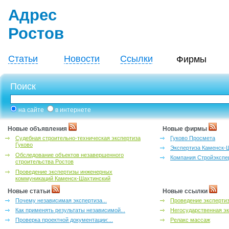
Адрес
Ростов
Статьи
Новости
Ссылки
Фирмы
Поиск
на сайте
в интернете
Новые объявления
Новые фирмы
Судебная строительно-техническая экспертиза
Гуково Просмета
Гуково
Экспертиза Каменск-
Обследование объектов незавершенного
Компания Стройэкспе
строительства Ростов
Проведение экспертизы инженерных
коммуникаций Каменск-Шахтинский
Новые статьи
Новые ссылки
Почему независимая экспертиза...
Проведение эксперти
Как применять результаты независимой...
Негосударственная эк
Проверка проектной документации:...
Релакс массаж