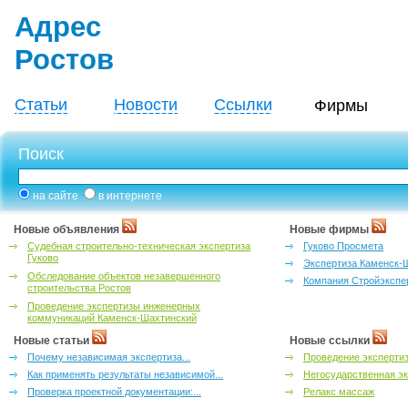
Адрес
Ростов
Статьи
Новости
Ссылки
Фирмы
Поиск
на сайте
в интернете
Новые объявления
Новые фирмы
Судебная строительно-техническая экспертиза
Гуково Просмета
Гуково
Экспертиза Каменск-
Обследование объектов незавершенного
Компания Стройэкспе
строительства Ростов
Проведение экспертизы инженерных
коммуникаций Каменск-Шахтинский
Новые статьи
Новые ссылки
Почему независимая экспертиза...
Проведение эксперти
Как применять результаты независимой...
Негосударственная эк
Проверка проектной документации:...
Релакс массаж