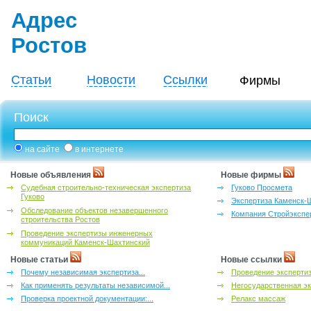
Адрес
Ростов
Статьи
Новости
Ссылки
Фирмы
Поиск
на сайте
в интернете
Новые объявления
Новые фирмы
Судебная строительно-техническая экспертиза
Гуково Просмета
Гуково
Экспертиза Каменск-
Обследование объектов незавершенного
Компания Стройэкспе
строительства Ростов
Проведение экспертизы инженерных
коммуникаций Каменск-Шахтинский
Новые статьи
Новые ссылки
Почему независимая экспертиза...
Проведение эксперти
Как применять результаты независимой...
Негосударственная эк
Проверка проектной документации:...
Релакс массаж