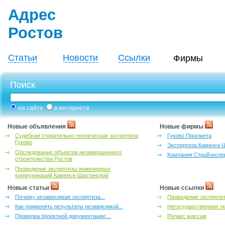
Адрес
Ростов
Статьи
Новости
Ссылки
Фирмы
Поиск
на сайте
в интернете
Новые объявления
Новые фирмы
Судебная строительно-техническая экспертиза
Гуково Просмета
Гуково
Экспертиза Каменск-
Обследование объектов незавершенного
Компания Стройэкспе
строительства Ростов
Проведение экспертизы инженерных
коммуникаций Каменск-Шахтинский
Новые статьи
Новые ссылки
Почему независимая экспертиза...
Проведение эксперти
Как применять результаты независимой...
Негосударственная эк
Проверка проектной документации:...
Релакс массаж