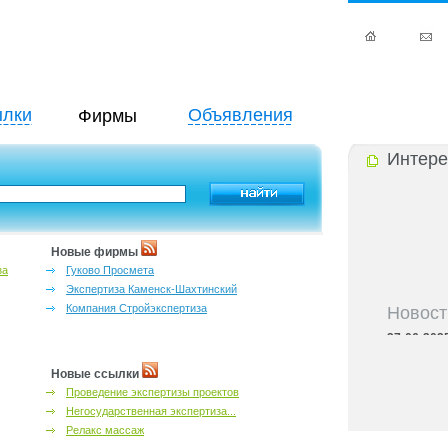
лки
Объявления
Фирмы
Интере
Новые фирмы
за
Гуково Просмета
Экспертиза Каменск-Шахтинский
Новост
Компания Стройэкспертиза
27-06-202
инфраструкт
27-06-202
Новые ссылки
Ростова и к
Проведение экспертизы проектов
27-06-202
Негосударственная экспертиза...
важный кри
Релакс массаж
27-06-202