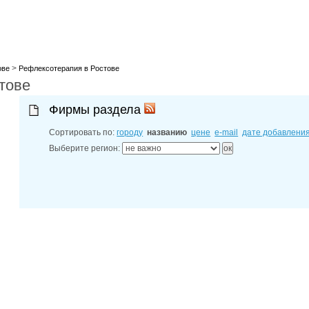
лучшие мес
27-06-202
обзор проб
27-06-202
какие райо
27-06-202
>
разных рай
ове
Рефлексотерапия в Ростове
тове
29-04-202
прошествии
22-07-201
Фирмы раздела
технологии
22-07-201
Сортировать по:
городу
названию
цене
e-mail
дате добавлени
выявлено 2
Выберите регион: