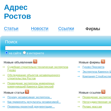
Адрес
Ростов
Статьи
Новости
Ссылки
Фирмы
Поиск
на сайте
в интернете
Новые объявления
Новые фирмы
Судебная строительно-техническая экспертиза
Гуково Просмета
Гуково
Экспертиза Каменск-
Обследование объектов незавершенного
Компания Стройэкспе
строительства Ростов
Проведение экспертизы инженерных
коммуникаций Каменск-Шахтинский
Новые статьи
Новые ссылки
Почему независимая экспертиза...
Проведение эксперти
Как применять результаты независимой...
Негосударственная эк
Проверка проектной документации:...
Релакс массаж