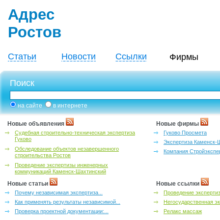
Адрес
Ростов
Статьи
Новости
Ссылки
Фирмы
Поиск
на сайте
в интернете
Новые объявления
Новые фирмы
Судебная строительно-техническая экспертиза
Гуково Просмета
Гуково
Экспертиза Каменск-
Обследование объектов незавершенного
Компания Стройэкспе
строительства Ростов
Проведение экспертизы инженерных
коммуникаций Каменск-Шахтинский
Новые статьи
Новые ссылки
Почему независимая экспертиза...
Проведение эксперти
Как применять результаты независимой...
Негосударственная эк
Проверка проектной документации:...
Релакс массаж