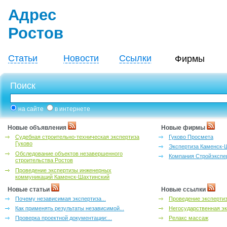
Адрес
Ростов
Статьи
Новости
Ссылки
Фирмы
Поиск
на сайте
в интернете
Новые объявления
Новые фирмы
Судебная строительно-техническая экспертиза
Гуково Просмета
Гуково
Экспертиза Каменск-
Обследование объектов незавершенного
Компания Стройэкспе
строительства Ростов
Проведение экспертизы инженерных
коммуникаций Каменск-Шахтинский
Новые статьи
Новые ссылки
Почему независимая экспертиза...
Проведение эксперти
Как применять результаты независимой...
Негосударственная эк
Проверка проектной документации:...
Релакс массаж