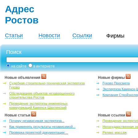
Адрес
Ростов
Статьи
Новости
Ссылки
Фирмы
Поиск
на сайте
в интернете
Новые объявления
Новые фирмы
Судебная строительно-техническая экспертиза
Гуково Просмета
Гуково
Экспертиза Каменск-
Обследование объектов незавершенного
Компания Стройэкспе
строительства Ростов
Проведение экспертизы инженерных
коммуникаций Каменск-Шахтинский
Новые статьи
Новые ссылки
Почему независимая экспертиза...
Проведение эксперти
Как применять результаты независимой...
Негосударственная эк
Проверка проектной документации:...
Релакс массаж