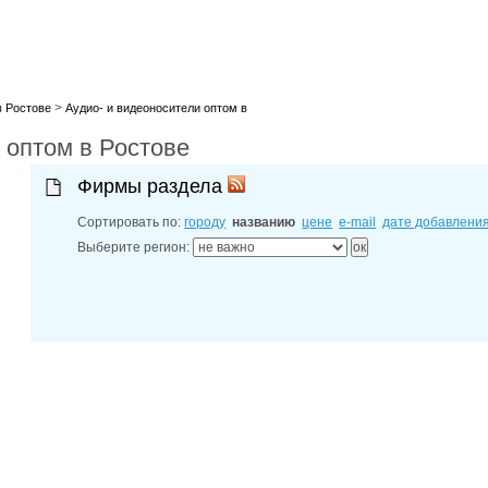
лучшие мес
27-06-202
обзор проб
27-06-202
какие райо
27-06-202
>
разных рай
в Ростове
Аудио- и видеоносители оптом в
29-04-202
 оптом в Ростове
прошествии
22-07-201
технологии
Фирмы раздела
22-07-201
выявлено 2
Сортировать по:
городу
названию
цене
e-mail
дате добавлени
Выберите регион: