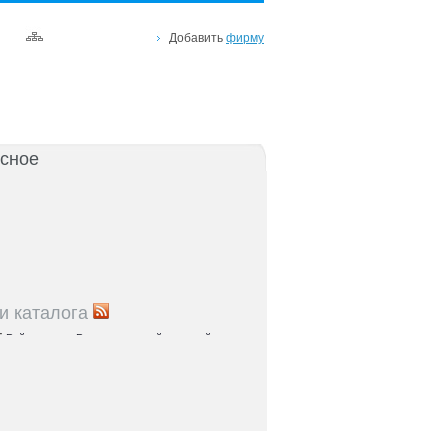
Добавить
фирму
сное
и каталога
5
Рейтинг улиц Ростова с самой развитой
урой: где удобно жить и работать
5
Где расположены главные транспортные узлы
ак они влияют на жизнь горожан
5
Близость к торговым центрам Ростова как
терий выбора жилья
5
Карта парков и скверов Ростова-на-Дону: