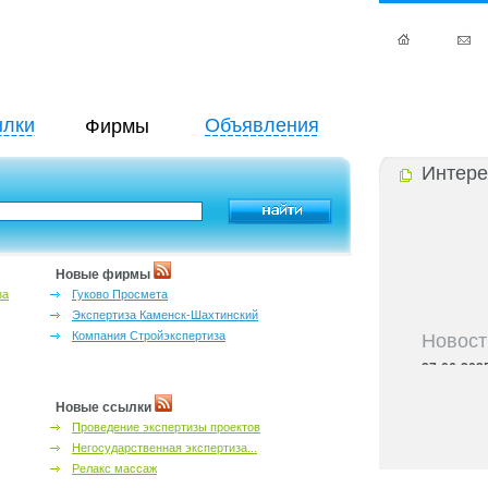
лки
Объявления
Фирмы
Интере
Новые фирмы
за
Гуково Просмета
Экспертиза Каменск-Шахтинский
Новост
Компания Стройэкспертиза
27-06-202
инфраструкт
27-06-202
Новые ссылки
Ростова и к
Проведение экспертизы проектов
27-06-202
Негосударственная экспертиза...
важный кри
Релакс массаж
27-06-202