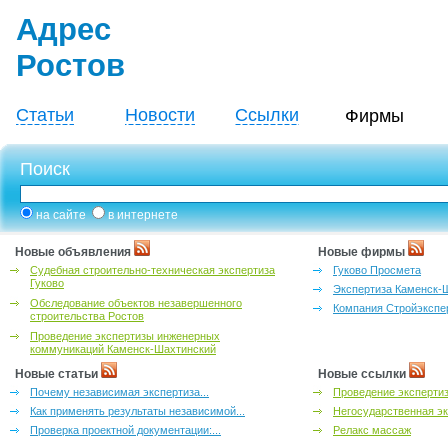
Адрес
Ростов
Статьи
Новости
Ссылки
Фирмы
Поиск
на сайте
в интернете
Новые объявления
Новые фирмы
Судебная строительно-техническая экспертиза
Гуково Просмета
Гуково
Экспертиза Каменск-
Обследование объектов незавершенного
Компания Стройэкспе
строительства Ростов
Проведение экспертизы инженерных
коммуникаций Каменск-Шахтинский
Новые статьи
Новые ссылки
Почему независимая экспертиза...
Проведение эксперти
Как применять результаты независимой...
Негосударственная эк
Проверка проектной документации:...
Релакс массаж