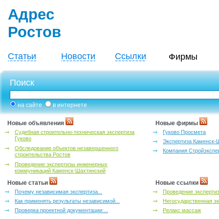
Адрес
Ростов
Статьи
Новости
Ссылки
Фирмы
Поиск
на сайте
в интернете
Новые объявления
Новые фирмы
Судебная строительно-техническая экспертиза
Гуково Просмета
Гуково
Экспертиза Каменск-
Обследование объектов незавершенного
Компания Стройэкспе
строительства Ростов
Проведение экспертизы инженерных
коммуникаций Каменск-Шахтинский
Новые статьи
Новые ссылки
Почему независимая экспертиза...
Проведение эксперти
Как применять результаты независимой...
Негосударственная эк
Проверка проектной документации:...
Релакс массаж