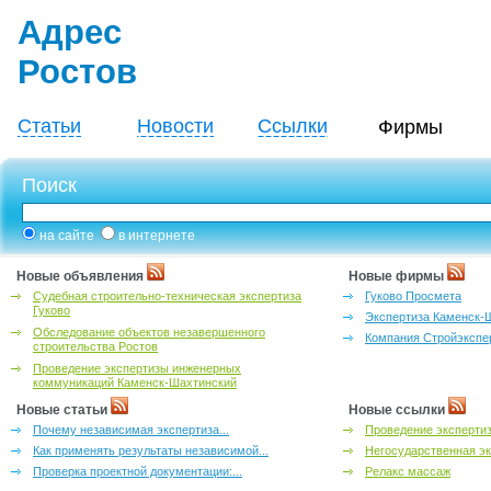
Адрес
Ростов
Статьи
Новости
Ссылки
Фирмы
Поиск
на сайте
в интернете
Новые объявления
Новые фирмы
Судебная строительно-техническая экспертиза
Гуково Просмета
Гуково
Экспертиза Каменск-
Обследование объектов незавершенного
Компания Стройэкспе
строительства Ростов
Проведение экспертизы инженерных
коммуникаций Каменск-Шахтинский
Новые статьи
Новые ссылки
Почему независимая экспертиза...
Проведение эксперти
Как применять результаты независимой...
Негосударственная эк
Проверка проектной документации:...
Релакс массаж