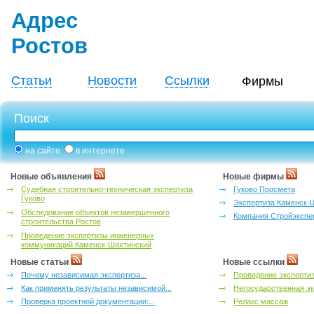
Адрес
Ростов
Статьи
Новости
Ссылки
Фирмы
Поиск
на сайте
в интернете
Новые объявления
Новые фирмы
Судебная строительно-техническая экспертиза
Гуково Просмета
Гуково
Экспертиза Каменск-
Обследование объектов незавершенного
Компания Стройэкспе
строительства Ростов
Проведение экспертизы инженерных
коммуникаций Каменск-Шахтинский
Новые статьи
Новые ссылки
Почему независимая экспертиза...
Проведение эксперти
Как применять результаты независимой...
Негосударственная эк
Проверка проектной документации:...
Релакс массаж