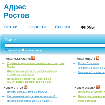
Адрес
Ростов
Статьи
Новости
Ссылки
Фирмы
Поиск
на сайте
в интернете
Новые объявления
Новые фирмы
Судебная строительно-техническая экспертиза
Гуково Просмета
Гуково
Экспертиза Каменск-
Обследование объектов незавершенного
Компания Стройэкспе
строительства Ростов
Проведение экспертизы инженерных
коммуникаций Каменск-Шахтинский
Новые статьи
Новые ссылки
Почему независимая экспертиза...
Проведение эксперти
Как применять результаты независимой...
Негосударственная эк
Проверка проектной документации:...
Релакс массаж