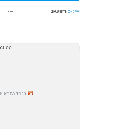
Добавить
фирму
сное
и каталога
5
Рейтинг улиц Ростова с самой развитой
урой: где удобно жить и работать
5
Где расположены главные транспортные узлы
ак они влияют на жизнь горожан
5
Близость к торговым центрам Ростова как
терий выбора жилья
5
Карта парков и скверов Ростова-на-Дону: