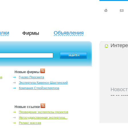
лки
Объявления
Фирмы
Интере
Новые фирмы
за
Гуково Просмета
Экспертиза Каменск-Шахтинский
Новост
Компания Стройэкспертиза
27-06-202
инфраструкт
27-06-202
Новые ссылки
Ростова и к
Проведение экспертизы проектов
27-06-202
Негосударственная экспертиза...
важный кри
Релакс массаж
27-06-202