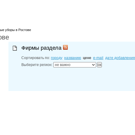
лучшие мес
27-06-202
обзор проб
27-06-202
какие райо
27-06-202
ые уборы в Ростове
разных рай
ове
29-04-202
прошествии
22-07-201
Фирмы раздела
технологии
22-07-201
Сортировать по:
городу
названию
цене
e-mail
дате добавлени
выявлено 2
Выберите регион: