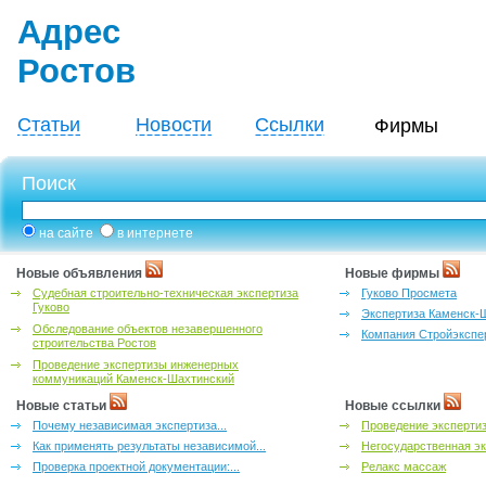
Адрес
Ростов
Статьи
Новости
Ссылки
Фирмы
Поиск
на сайте
в интернете
Новые объявления
Новые фирмы
Судебная строительно-техническая экспертиза
Гуково Просмета
Гуково
Экспертиза Каменск-
Обследование объектов незавершенного
Компания Стройэкспе
строительства Ростов
Проведение экспертизы инженерных
коммуникаций Каменск-Шахтинский
Новые статьи
Новые ссылки
Почему независимая экспертиза...
Проведение эксперти
Как применять результаты независимой...
Негосударственная эк
Проверка проектной документации:...
Релакс массаж