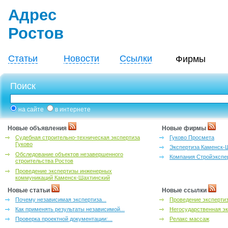
Адрес
Ростов
Статьи
Новости
Ссылки
Фирмы
Поиск
на сайте
в интернете
Новые объявления
Новые фирмы
Судебная строительно-техническая экспертиза
Гуково Просмета
Гуково
Экспертиза Каменск-
Обследование объектов незавершенного
Компания Стройэкспе
строительства Ростов
Проведение экспертизы инженерных
коммуникаций Каменск-Шахтинский
Новые статьи
Новые ссылки
Почему независимая экспертиза...
Проведение эксперти
Как применять результаты независимой...
Негосударственная эк
Проверка проектной документации:...
Релакс массаж