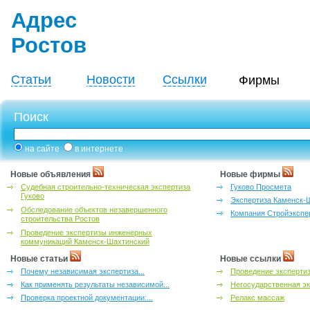
Адрес
Ростов
Статьи
Новости
Ссылки
Фирмы
Поиск
на сайте
в интернете
Новые объявления
Новые фирмы
Судебная строительно-техническая экспертиза
Гуково Просмета
Гуково
Экспертиза Каменск-
Обследование объектов незавершенного
Компания Стройэкспе
строительства Ростов
Проведение экспертизы инженерных
коммуникаций Каменск-Шахтинский
Новые статьи
Новые ссылки
Почему независимая экспертиза...
Проведение эксперти
Как применять результаты независимой...
Негосударственная эк
Проверка проектной документации:...
Релакс массаж