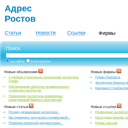
Адрес
Ростов
Статьи
Новости
Ссылки
Фирмы
Поиск
на сайте
в интернете
Новые объявления
Новые фирмы
Судебная строительно-техническая экспертиза
Гуково Просмета
Гуково
Экспертиза Каменск-
Обследование объектов незавершенного
Компания Стройэкспе
строительства Ростов
Проведение экспертизы инженерных
коммуникаций Каменск-Шахтинский
Новые статьи
Новые ссылки
Почему независимая экспертиза...
Проведение эксперти
Как применять результаты независимой...
Негосударственная эк
Проверка проектной документации:...
Релакс массаж