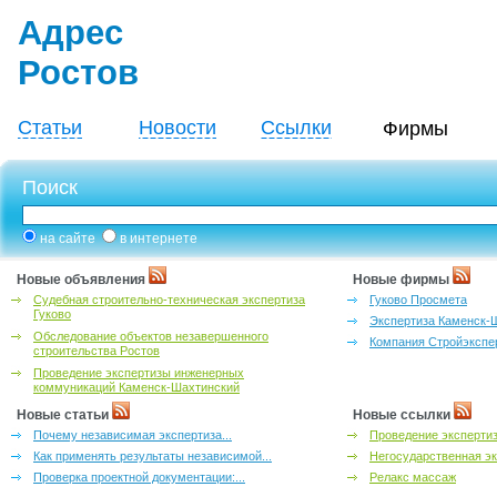
Адрес
Ростов
Статьи
Новости
Ссылки
Фирмы
Поиск
на сайте
в интернете
Новые объявления
Новые фирмы
Судебная строительно-техническая экспертиза
Гуково Просмета
Гуково
Экспертиза Каменск-
Обследование объектов незавершенного
Компания Стройэкспе
строительства Ростов
Проведение экспертизы инженерных
коммуникаций Каменск-Шахтинский
Новые статьи
Новые ссылки
Почему независимая экспертиза...
Проведение эксперти
Как применять результаты независимой...
Негосударственная эк
Проверка проектной документации:...
Релакс массаж