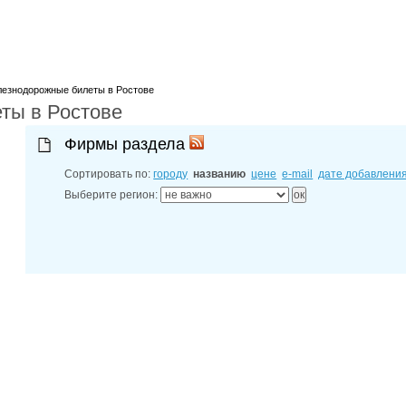
лучшие мес
27-06-202
обзор проб
27-06-202
какие райо
27-06-202
разных рай
езнодорожные билеты в Ростове
ты в Ростове
29-04-202
прошествии
22-07-201
Фирмы раздела
технологии
22-07-201
Сортировать по:
городу
названию
цене
e-mail
дате добавлени
выявлено 2
Выберите регион: