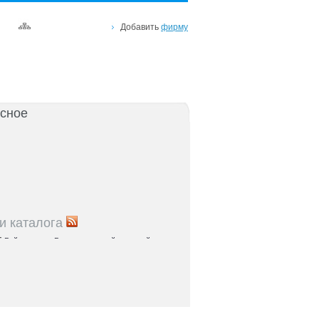
Добавить
фирму
сное
и каталога
5
Рейтинг улиц Ростова с самой развитой
урой: где удобно жить и работать
5
Где расположены главные транспортные узлы
ак они влияют на жизнь горожан
5
Близость к торговым центрам Ростова как
терий выбора жилья
5
Карта парков и скверов Ростова-на-Дону: