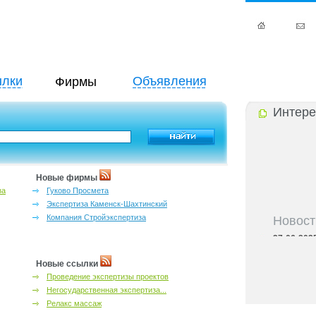
лки
Объявления
Фирмы
Интере
Новые фирмы
за
Гуково Просмета
Экспертиза Каменск-Шахтинский
Новост
Компания Стройэкспертиза
27-06-202
инфраструкт
27-06-202
Новые ссылки
Ростова и к
Проведение экспертизы проектов
27-06-202
Негосударственная экспертиза...
важный кри
Релакс массаж
27-06-202