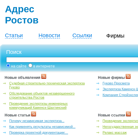
Адрес
Ростов
Статьи
Новости
Ссылки
Фирмы
Поиск
на сайте
в интернете
Новые объявления
Новые фирмы
Судебная строительно-техническая экспертиза
Гуково Просмета
Гуково
Экспертиза Каменск-
Обследование объектов незавершенного
Компания Стройэкспе
строительства Ростов
Проведение экспертизы инженерных
коммуникаций Каменск-Шахтинский
Новые статьи
Новые ссылки
Почему независимая экспертиза...
Проведение эксперти
Как применять результаты независимой...
Негосударственная эк
Проверка проектной документации:...
Релакс массаж