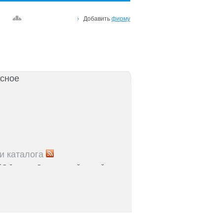
Добавить
фирму
сное
и каталога
5
Рейтинг улиц Ростова с самой развитой
урой: где удобно жить и работать
5
Где расположены главные транспортные узлы
ак они влияют на жизнь горожан
5
Близость к торговым центрам Ростова как
терий выбора жилья
5
Карта парков и скверов Ростова-на-Дону: