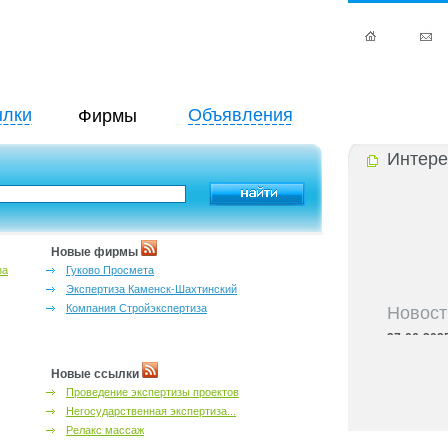
лки
Объявления
Фирмы
Интере
Новые фирмы
за
Гуково Просмета
Экспертиза Каменск-Шахтинский
Новост
Компания Стройэкспертиза
27-06-202
инфраструкт
27-06-202
Новые ссылки
Ростова и к
Проведение экспертизы проектов
27-06-202
Негосударственная экспертиза...
важный кри
Релакс массаж
27-06-202