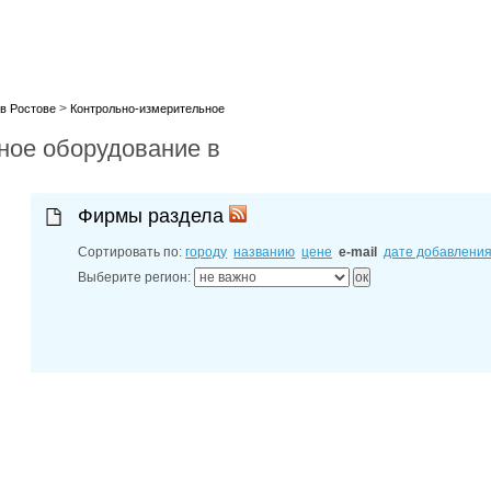
лучшие мес
27-06-202
обзор проб
27-06-202
какие райо
27-06-202
>
разных рай
в Ростове
Контрольно-измерительное
29-04-202
ное оборудование в
прошествии
22-07-201
технологии
22-07-201
Фирмы раздела
выявлено 2
Сортировать по:
городу
названию
цене
e-mail
дате добавлени
Выберите регион: