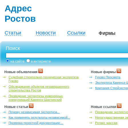
Адрес
Ростов
Статьи
Новости
Ссылки
Фирмы
Поиск
на сайте
в интернете
Новые объявления
Новые фирмы
Судебная строительно-техническая экспертиза
Гуково Просмета
Гуково
Экспертиза Каменск-
Обследование объектов незавершенного
Компания Стройэкспе
строительства Ростов
Проведение экспертизы инженерных
коммуникаций Каменск-Шахтинский
Новые статьи
Новые ссылки
Почему независимая экспертиза...
Проведение эксперти
Как применять результаты независимой...
Негосударственная эк
Проверка проектной документации:...
Релакс массаж