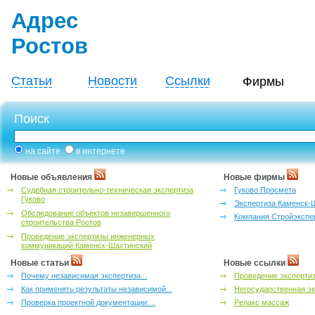
Адрес
Ростов
Статьи
Новости
Ссылки
Фирмы
Поиск
на сайте
в интернете
Новые объявления
Новые фирмы
Судебная строительно-техническая экспертиза
Гуково Просмета
Гуково
Экспертиза Каменск-
Обследование объектов незавершенного
Компания Стройэкспе
строительства Ростов
Проведение экспертизы инженерных
коммуникаций Каменск-Шахтинский
Новые статьи
Новые ссылки
Почему независимая экспертиза...
Проведение эксперти
Как применять результаты независимой...
Негосударственная эк
Проверка проектной документации:...
Релакс массаж