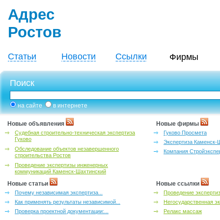
Адрес
Ростов
Статьи
Новости
Ссылки
Фирмы
Поиск
на сайте
в интернете
Новые объявления
Новые фирмы
Судебная строительно-техническая экспертиза
Гуково Просмета
Гуково
Экспертиза Каменск-
Обследование объектов незавершенного
Компания Стройэкспе
строительства Ростов
Проведение экспертизы инженерных
коммуникаций Каменск-Шахтинский
Новые статьи
Новые ссылки
Почему независимая экспертиза...
Проведение эксперти
Как применять результаты независимой...
Негосударственная эк
Проверка проектной документации:...
Релакс массаж