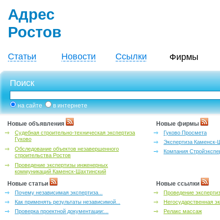
Адрес
Ростов
Статьи
Новости
Ссылки
Фирмы
Поиск
на сайте
в интернете
Новые объявления
Новые фирмы
Судебная строительно-техническая экспертиза
Гуково Просмета
Гуково
Экспертиза Каменск-
Обследование объектов незавершенного
Компания Стройэкспе
строительства Ростов
Проведение экспертизы инженерных
коммуникаций Каменск-Шахтинский
Новые статьи
Новые ссылки
Почему независимая экспертиза...
Проведение эксперти
Как применять результаты независимой...
Негосударственная эк
Проверка проектной документации:...
Релакс массаж