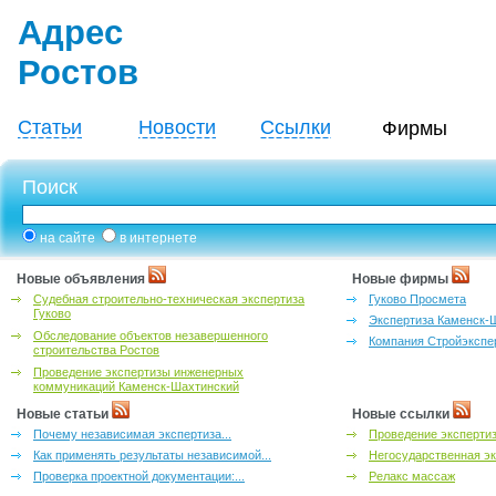
Адрес
Ростов
Статьи
Новости
Ссылки
Фирмы
Поиск
на сайте
в интернете
Новые объявления
Новые фирмы
Судебная строительно-техническая экспертиза
Гуково Просмета
Гуково
Экспертиза Каменск-
Обследование объектов незавершенного
Компания Стройэкспе
строительства Ростов
Проведение экспертизы инженерных
коммуникаций Каменск-Шахтинский
Новые статьи
Новые ссылки
Почему независимая экспертиза...
Проведение эксперти
Как применять результаты независимой...
Негосударственная эк
Проверка проектной документации:...
Релакс массаж