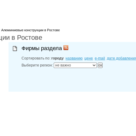
лучшие мес
27-06-202
обзор проб
27-06-202
какие райо
27-06-202
>
Алюминиевые конструкции в Ростове
разных рай
ии в Ростове
29-04-202
прошествии
22-07-201
Фирмы раздела
технологии
22-07-201
Сортировать по:
городу
названию
цене
e-mail
дате добавлени
выявлено 2
Выберите регион: