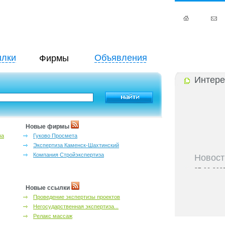
лки
Объявления
Фирмы
Интере
Новые фирмы
за
Гуково Просмета
Экспертиза Каменск-Шахтинский
Компания Стройэкспертиза
Новост
27-06-202
инфраструкт
27-06-202
Новые ссылки
Ростова и к
Проведение экспертизы проектов
27-06-202
Негосударственная экспертиза...
важный кри
Релакс массаж
27-06-202