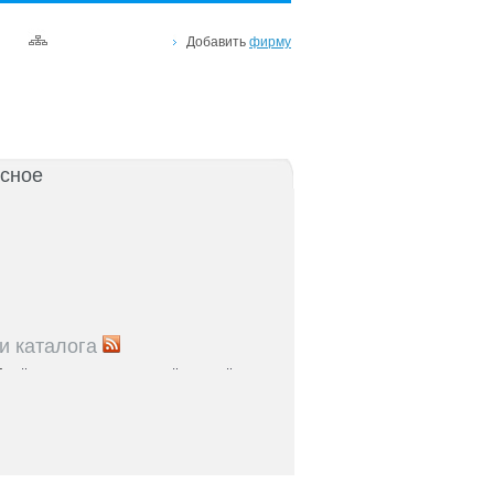
Добавить
фирму
сное
и каталога
5
Рейтинг улиц Ростова с самой развитой
урой: где удобно жить и работать
5
Где расположены главные транспортные узлы
ак они влияют на жизнь горожан
5
Близость к торговым центрам Ростова как
терий выбора жилья
5
Карта парков и скверов Ростова-на-Дону: