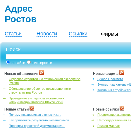
Адрес
Ростов
Статьи
Новости
Ссылки
Фирмы
Поиск
на сайте
в интернете
Новые объявления
Новые фирмы
Судебная строительно-техническая экспертиза
Гуково Просмета
Гуково
Экспертиза Каменск-
Обследование объектов незавершенного
Компания Стройэкспе
строительства Ростов
Проведение экспертизы инженерных
коммуникаций Каменск-Шахтинский
Новые статьи
Новые ссылки
Почему независимая экспертиза...
Проведение эксперти
Как применять результаты независимой...
Негосударственная эк
Проверка проектной документации:...
Релакс массаж