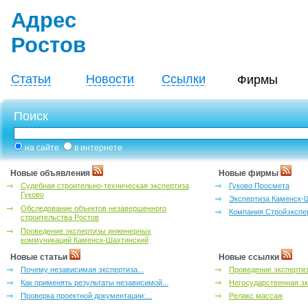
Адрес
Ростов
Статьи
Новости
Ссылки
Фирмы
Поиск
на сайте
в интернете
Новые объявления
Новые фирмы
Судебная строительно-техническая экспертиза
Гуково Просмета
Гуково
Экспертиза Каменск-
Обследование объектов незавершенного
Компания Стройэкспе
строительства Ростов
Проведение экспертизы инженерных
коммуникаций Каменск-Шахтинский
Новые статьи
Новые ссылки
Почему независимая экспертиза...
Проведение эксперти
Как применять результаты независимой...
Негосударственная эк
Проверка проектной документации:...
Релакс массаж